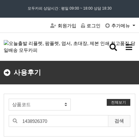
모든 문의는
모두카피 상담시간 : 평일 09:00 ~ 18:00 상담 18:30
02) 302 - 7797
및 '
견적문의
' 게시판을 이용해주세요
회원가입
로그인
추가메뉴
검
메
색
뉴
버
버
튼
튼
사용후기
전체보기
검색