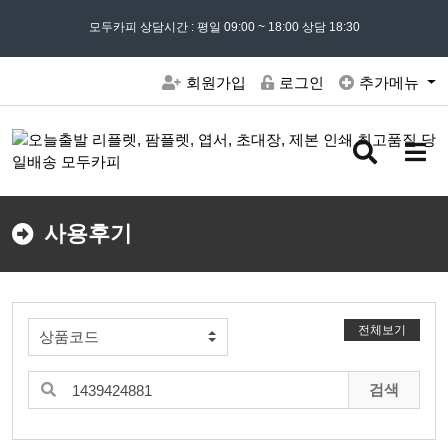
모든 문의는
모두카피 상담시간 : 평일 09:00 ~ 18:00 상담 18:30
02) 302 - 7797
및 '
견적문의
' 게시판을 이용해주세요
회원가입
로그인
추가메뉴
검
메
색
뉴
버
버
튼
튼
사용후기
전체보기
검색