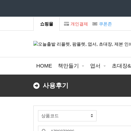
모
쇼핑몰
개인결제
쿠폰존
HOME
책만들기
엽서
초대장
사용후기