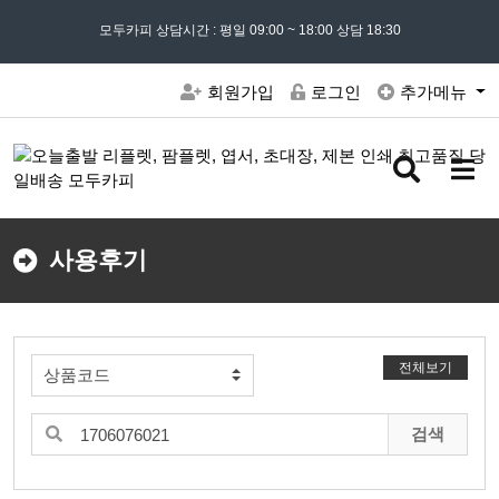
모든 문의는
모두카피 상담시간 : 평일 09:00 ~ 18:00 상담 18:30
02) 302 - 7797
및 '
견적문의
' 게시판을 이용해주세요
회원가입
로그인
추가메뉴
검
메
색
뉴
버
버
튼
튼
사용후기
전체보기
검색