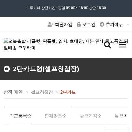
모든 문의는
모두카피 상담시간 : 평일 09:00 ~ 18:00 상담 18:30
02) 302 - 7797
및 '
견적문의
' 게시판을 이용해주세요
회원가입
로그인
추가메뉴
검
메
색
뉴
버
버
튼
튼
2단카드형(셀프청첩장)
상점 메인
셀프청첩장
2단카드
최근등록순
판매많은순
낮은가격순
높은가